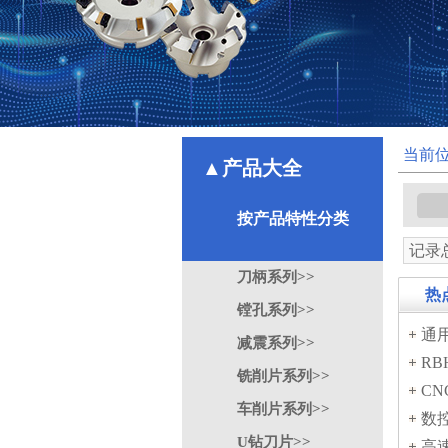
当前
▲产品大全
按产品特性分类
记录总
刀柄系列>>
热
镗孔系列>>
通
减震系列>>
RB
铣削片系列>>
CN
车削片系列>>
数控
U钻刀片>>
高