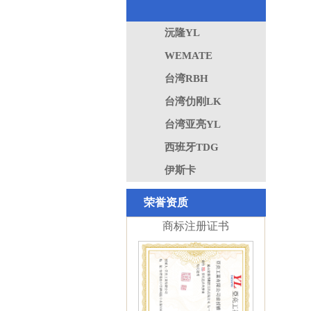
GB/T19001-2016 idt
IOS9001:2015标准
沅隆YL
WEMATE
台湾RBH
台湾仂刚LK
台湾亚亮YL
西班牙TDG
伊斯卡
荣誉资质
商标注册证书