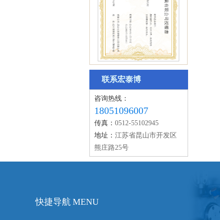
YL授权书
联系宏泰博
咨询热线：
18051096007
传真：
0512-55102945
地址：
江苏省昆山市开发区
熊庄路25号
商标注册证书
快捷导航 MENU